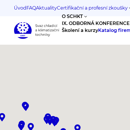
Úvod
FAQ
Aktuality
Certifikační a profesní zkoušky
O SCHKT
IX. ODBORNÁ KONFERENCE
Školení a kurzy
Katalog fire
Svaz
chladicí
a
klimatizační
techniky