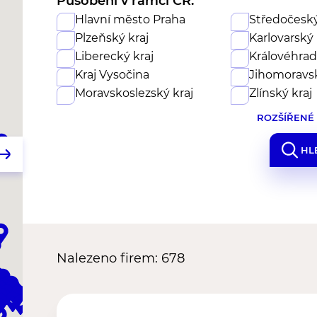
Působení v rámci ČR:
Hlavní město Praha
Středočeský
Plzeňský kraj
Karlovarský 
Liberecký kraj
Královéhrad
Kraj Vysočina
Jihomoravsk
Moravskoslezský kraj
Zlínský kraj
ROZŠÍŘENÉ
HL
Nalezeno firem: 678