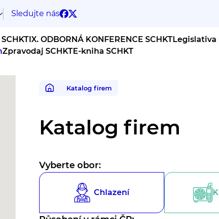
Sledujte nás
 SCHKT
IX. ODBORNÁ KONFERENCE SCHKT
Legislativa
m
Zpravodaj SCHKT
E-kniha SCHKT
Katalog firem
Katalog firem
Vyberte obor:
Chlazení
K