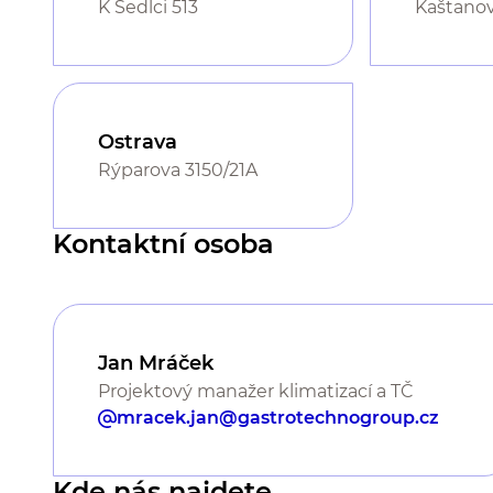
K Sedlci 513
Kaštano
Ostrava
Rýparova 3150/21A
Kontaktní osoba
Jan Mráček
Projektový manažer klimatizací a TČ
mracek.jan@gastrotechnogroup.cz
Kde nás najdete