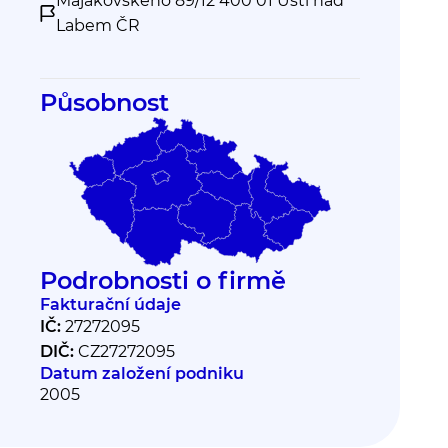
Majakovského 89/12 400 01 Ústí nad
Labem ČR
Působnost
Podrobnosti o firmě
Fakturační údaje
IČ:
27272095
DIČ:
CZ27272095
Datum založení podniku
2005