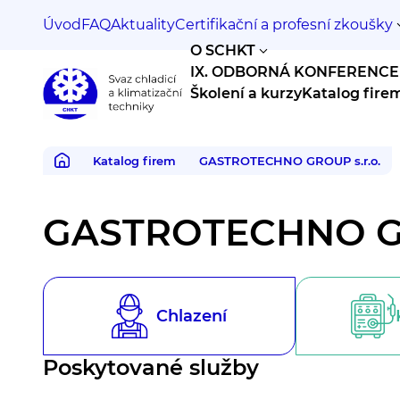
Úvod
FAQ
Aktuality
Certifikační a profesní zkoušky
O SCHKT
IX. ODBORNÁ KONFERENCE
Školení a kurzy
Katalog fire
Svaz
chladicí
a
Katalog firem
GASTROTECHNO GROUP s.r.o.
klimatizační
techniky
GASTROTECHNO GR
Chlazení
Poskytované služby