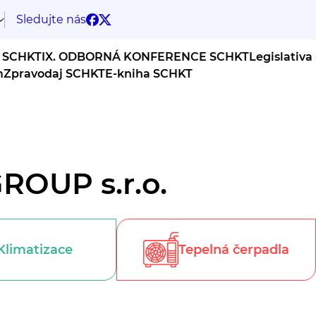
Sledujte nás
 SCHKT
IX. ODBORNÁ KONFERENCE SCHKT
Legislativa
m
Zpravodaj SCHKT
E-kniha SCHKT
OUP s.r.o.
Klimatizace
Tepelná čerpadla