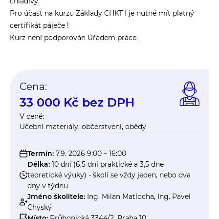
chladivy.
Pro účast na kurzu Základy CHKT I je nutné mít platný
certifikát páječe !
Kurz není podporován Úřadem práce.
Cena:
33 000
Kč
bez DPH
V ceně:
Učební materiály, občerstvení, obědy
Termín:
7.9. 2026 9:00 – 16:00
Délka:
10 dní (6,5 dní praktické a 3,5 dne
teoretické výuky) - školí se vždy jeden, nebo dva
dny v týdnu
Jméno školitele:
Ing. Milan Matlocha, Ing. Pavel
Chyský
Místo:
Průhonická 3344/2, Praha 10