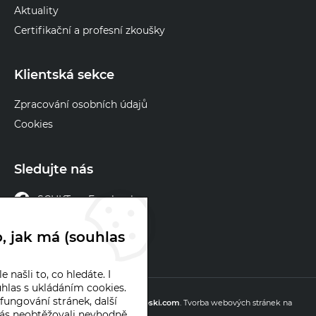
Aktuality
Certifikační a profesní zkoušky
Klientská sekce
Zpracování osobních údajů
Cookies
Sledujte nás
SCHKT na Facebooku
SCHKT na X
, jak má (souhlas
 našli to, co hledáte. I
hlas s ukládáním cookies.
© 2026 chlazeni.cz
fungování stránek, další
Webové stránky
vytvořilo
Poski.com
.
Tvorba webových stránek
na
s neobtěžovali nevhodně
míru.