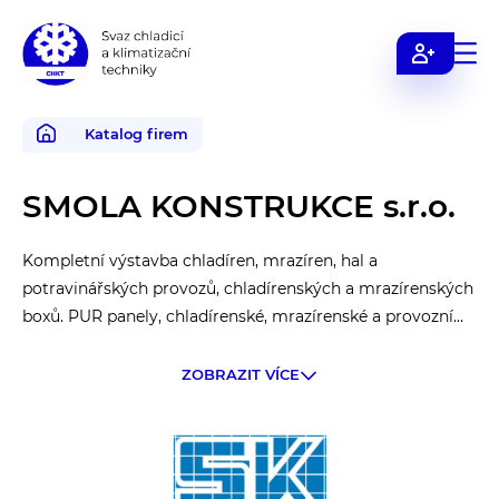
Svaz
chladicí
a
Katalog firem
klimatizační
techniky
SMOLA KONSTRUKCE s.r.o.
Kompletní výstavba chladíren, mrazíren, hal a
potravinářských provozů, chladírenských a mrazírenských
boxů. PUR panely, chladírenské, mrazírenské a provozní
dveře, ochranné prvky a podlahy chladíren a mrazíren.
ZOBRAZIT VÍCE
Dodávka a prodej všech komponentů pro chladírny a
mrazírny. Dveřní a vratové systémy.