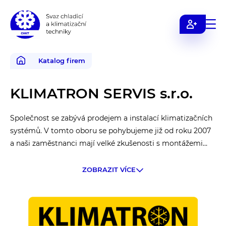
Svaz
chladicí
a
Katalog firem
klimatizační
techniky
KLIMATRON SERVIS s.r.o.
Společnost se zabývá prodejem a instalací klimatizačních
systémů. V tomto oboru se pohybujeme již od roku 2007
a naši zaměstnanci mají velké zkušenosti s montážemi
chladících technologií. Velký důraz klademe na výběr
základních komponentů, ale i kvalitního pomocného
ZOBRAZIT VÍCE
montážního materiálu.