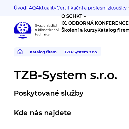
Úvod
FAQ
Aktuality
Certifikační a profesní zkoušky
O SCHKT
IX. ODBORNÁ KONFERENCE
Školení a kurzy
Katalog fire
Svaz
chladicí
a
Katalog firem
TZB-System s.r.o.
klimatizační
techniky
TZB-System s.r.o.
Poskytované služby
Kde nás najdete