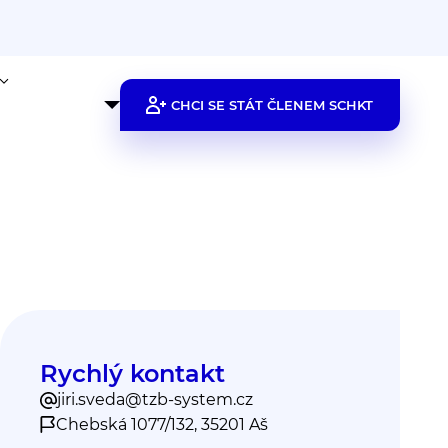
CHCI SE STÁT ČLENEM SCHKT
Rychlý kontakt
jiri.sveda@tzb-system.cz
Chebská 1077/132, 35201 Aš