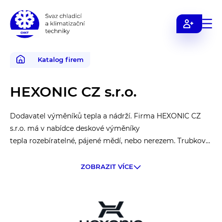
Svaz
chladicí
a
Katalog firem
klimatizační
techniky
HEXONIC CZ s.r.o.
Dodavatel výměníků tepla a nádrží. Firma HEXONIC CZ
s.r.o. má v nabídce deskové výměníky
tepla rozebíratelné, pájené mědí, nebo nerezem. Trubkové
nerezové řady JAD a DNA, nebo
je možné nabídnout individuální návrh klasické
ZOBRAZIT VÍCE
konstrukce. Nádrže na chlad jsou ve
standardizované řadě od 100 do 5000 litrů z černé ocele,
pozinkované, nebo nerezové. Lze
individuálně řešit připojení dle požadavku instalace.