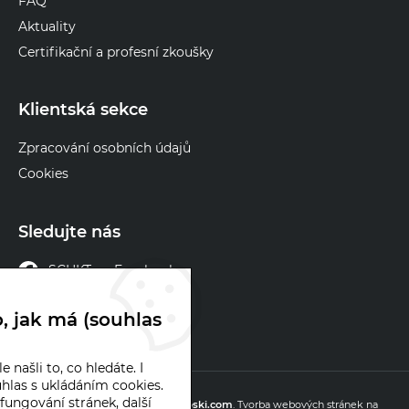
FAQ
Aktuality
Certifikační a profesní zkoušky
Klientská sekce
Zpracování osobních údajů
Cookies
Sledujte nás
SCHKT na Facebooku
SCHKT na X
, jak má (souhlas
 našli to, co hledáte. I
hlas s ukládáním cookies.
© 2026 chlazeni.cz
fungování stránek, další
Webové stránky
vytvořilo
Poski.com
.
Tvorba webových stránek
na