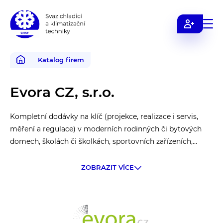
Svaz
chladicí
a
Katalog firem
klimatizační
techniky
Evora CZ, s.r.o.
Kompletní dodávky na klíč (projekce, realizace i servis,
měření a regulace) v moderních rodinných či bytových
domech, školách či školkách, sportovních zařízeních,
bazénech, administrativních budovách ad. Široká škála
kvalitních produktů od renomovaných výrobců (Hitachi,
ZOBRAZIT VÍCE
Panasonic, Viessmann, Nibe, Ochsner, Alpha Innotec,
Daikin). Řešení je vždy zpracováno na míru konkrétního
zákazníka a podloženo již více jak 10 letou praxí.