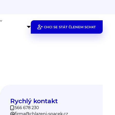
CHCI SE STÁT ČLENEM SCHKT
Rychlý kontakt
566 678 230
firma@chlazeni-spacek.cz