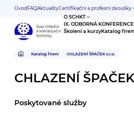
Úvod
FAQ
Aktuality
Certifikační a profesní zkoušky
O SCHKT
IX. ODBORNÁ KONFERENCE
Školení a kurzy
Katalog fire
Svaz
chladicí
a
Katalog firem
CHLAZENÍ ŠPAČEK s.r.o.
klimatizační
techniky
CHLAZENÍ ŠPAČEK s
Poskytované služby