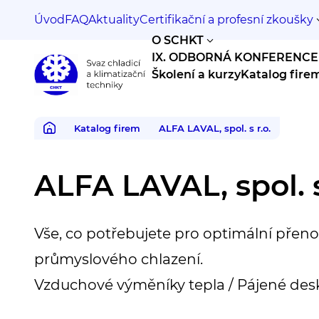
Úvod
FAQ
Aktuality
Certifikační a profesní zkoušky
O SCHKT
IX. ODBORNÁ KONFERENCE
Školení a kurzy
Katalog fire
Svaz
chladicí
a
Katalog firem
ALFA LAVAL, spol. s r.o.
klimatizační
techniky
ALFA LAVAL, spol. s
Vše, co potřebujete pro optimální přeno
průmyslového chlazení.
Vzduchové výměníky tepla / Pájené des
spojované výměníky tepla / Rozebíratel