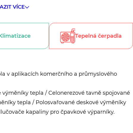
 tepla Odlučovače kapaliny
AZIT VÍCE
Klimatizace
Tepelná čerpadla
epla v aplikacích komerčního a průmyslového
 výměníky tepla / Celonerezové tavně spojované
měníky tepla / Polosvařované deskové výměníky
lučovače kapaliny pro čpavkové výparníky.