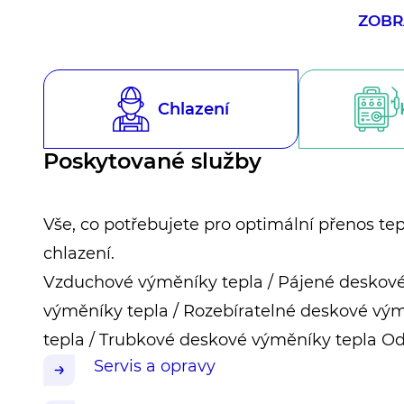
deskové výměníky tepla / Trubkové deskové výměníky
ZOBR
pro čpavkové výparníky.
Chlazení
Poskytované služby
Vše, co potřebujete pro optimální přenos t
chlazení.
Vzduchové výměníky tepla / Pájené deskové
výměníky tepla / Rozebíratelné deskové vý
tepla / Trubkové deskové výměníky tepla Od
Servis a opravy