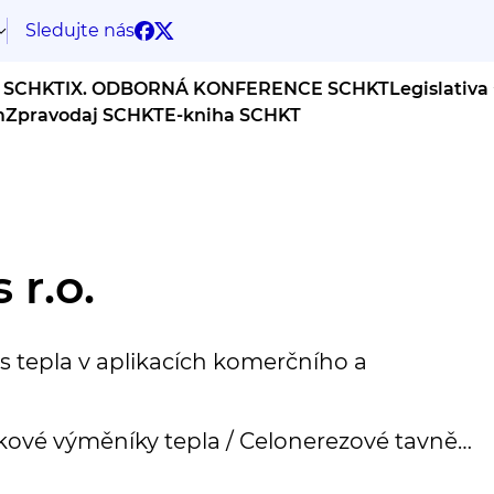
Sledujte nás
 SCHKT
IX. ODBORNÁ KONFERENCE SCHKT
Legislativa
m
Zpravodaj SCHKT
E-kniha SCHKT
 r.o.
s tepla v aplikacích komerčního a
kové výměníky tepla / Celonerezové tavně
né deskové výměníky tepla / Polosvařované