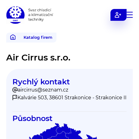
Svaz
chladicí
a
Katalog firem
klimatizační
techniky
Air Cirrus s.r.o.
Rychlý kontakt
aircirrus@seznam.cz
Kalvárie 503, 38601 Strakonice - Strakonice II
Působnost