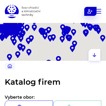
Svaz
chladicí
a
klimatizační
techniky
Katalog firem
Vyberte obor: