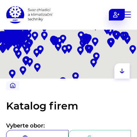
Svaz
chladicí
a
klimatizační
techniky
Katalog firem
Vyberte obor: