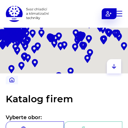
Svaz
chladicí
a
klimatizační
techniky
Katalog firem
Vyberte obor: