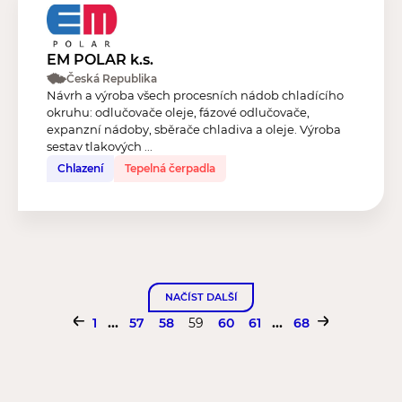
EM POLAR k.s.
Česká Republika
Návrh a výroba všech procesních nádob chladícího
okruhu: odlučovače oleje, fázové odlučovače,
expanzní nádoby, sběrače chladiva a oleje. Výroba
sestav tlakových ...
Chlazení
Tepelná čerpadla
NAČÍST DALŠÍ
...
...
1
57
58
59
60
61
68