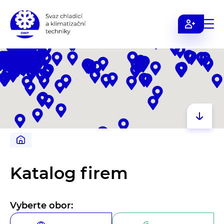
Svaz
chladicí
a
klimatizační
techniky
Katalog firem
Vyberte obor: