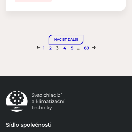
NAČÍST DALŠÍ
...
1
2
3
4
5
69
Sídlo společnosti