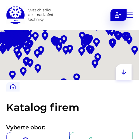
Svaz
chladicí
a
klimatizační
techniky
Katalog firem
Vyberte obor: