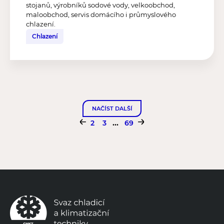
stojanů, výrobníků sodové vody, velkoobchod,
maloobchod, servis domácího i průmyslového
chlazení.
Chlazení
NAČÍST DALŠÍ
...
2
3
69