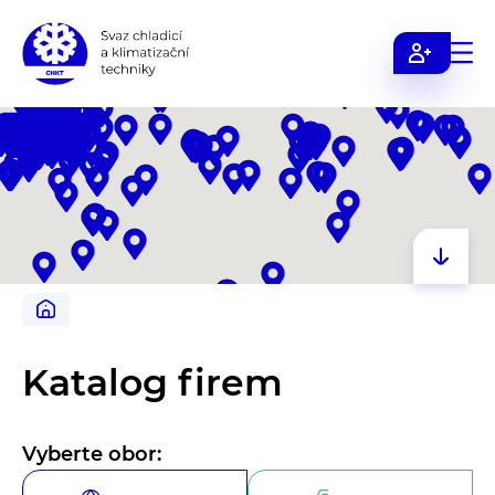
Svaz
chladicí
a
klimatizační
techniky
Katalog firem
Vyberte obor: